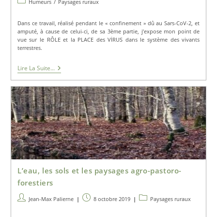
Post
Humeurs
/
Paysages ruraux
la
category:
publication :
Dans ce travail, réalisé pendant le « confinement » dû au Sars-CoV-2, et
amputé, à cause de celui-ci, de sa 3ème partie, j’expose mon point de
vue sur le RÔLE et la PLACE des VİRUS dans le système des vivants
terrestres.
Les
Lire La Suite...
Clés
Des
Champs
L’eau, les sols et les paysages agro-pastoro-
forestiers
Auteur/autrice
Publication
Post
Jean-Max Palierne
8 octobre 2019
Paysages ruraux
de
publiée :
category: