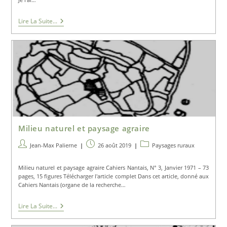
Bocage
Lire La Suite...
Mimétique
D’intercalation
Et
De
Substitution
Milieu naturel et paysage agraire
Auteur/autrice
Publication
Post
Jean-Max Palierne
26 août 2019
Paysages ruraux
de
publiée :
category:
la
Milieu naturel et paysage agraire Cahiers Nantais, N° 3, Janvier 1971 – 73
publication :
pages, 15 figures Télécharger l'article complet Dans cet article, donné aux
Cahiers Nantais (organe de la recherche…
Milieu
Lire La Suite...
Naturel
Et