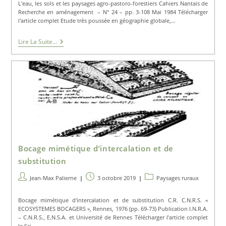
la
L'eau, les sols et les paysages agro-pastoro-forestiers Cahiers Nantais de
publication :
Recherche en aménagement – N° 24 – pp. 3-108 Mai 1984 Télécharger
l'article complet Etude très poussée en géographie globale,…
L’eau,
Lire La Suite...
Les
Sols
Et
Les
Paysages
Agro-
Pastoro-
Forestiers
Bocage mimétique d’intercalation et de
substitution
Auteur/autrice
Publication
Post
Jean-Max Palierne
3 octobre 2019
Paysages ruraux
de
publiée :
category:
la
Bocage mimétique d'intercalation et de substitution C.R. C.N.R.S. «
publication :
ECOSYSTEMES BOCAGERS », Rennes, 1976 (pp. 69-73) Publication I.N.R.A.
– C.N.R.S., E.N.S.A. et Université de Rennes Télécharger l'article complet
Je l’ai…