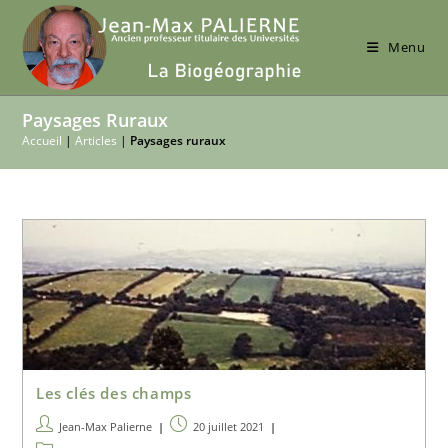
Skip
to
Menu
content
Paysages Ruraux
Accueil
|
Articles
|
Paysages ruraux
Les clés des champs
Auteur/autrice
Publication
Jean-Max Palierne
20 juillet 2021
de
publiée :