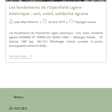
Les fondements de l’Openfield Ligéro-
Atlantique : sols, soleil, solidarité agraire
Auteur/autrice
Publication
Post
Jean-Max Palierne
26 août 2019
Paysages ruraux
de
publiée :
category:
la
Les fondements de l'Openfield Ligéro-atlantique : sols, soleil, solidarité
publication :
agraire HOMMES ET TERRES DU NORD–CNRS / Mélanges Flatrès N°
Spécial, 1987 (pp. 146-151) Télécharger l'article complet Ci-contre,
photographie aérienne (İGN)…
Les
Lire La Suite...
Fondements
De
L’Openfield
Ligéro-
Atlantique
:
Sols,
Soleil,
Solidarité
Agraire
Menu
ACCUEIL