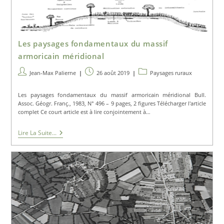
Les paysages fondamentaux du massif
armoricain méridional
Auteur/autrice
Publication
Post
Jean-Max Palierne
26 août 2019
Paysages ruraux
de
publiée :
category:
la
Les paysages fondamentaux du massif armoricain méridional Bull.
publication :
Assoc. Géogr. Franç., 1983, N° 496 – 9 pages, 2 figures Télécharger l'article
complet Ce court article est à lire conjointement à…
Les
Lire La Suite...
Paysages
Fondamentaux
Du
Massif
Armoricain
Méridional