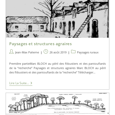
Paysage
Agraire
Paysages et structures agraires
Auteur/autrice
Publication
Post
Jean-Max Palierne
26 août 2019
Paysages ruraux
de
publiée :
category:
la
Première partieMarc BLOCH au péril des flibustiers et des pantouflards
publication :
de la “recherche” Paysages et structures agraires Marc BLOCH au péril
des flibustiers et des pantouflards de la “recherche” Télécharger…
Paysages
Lire La Suite...
Et
Structures
Agraires