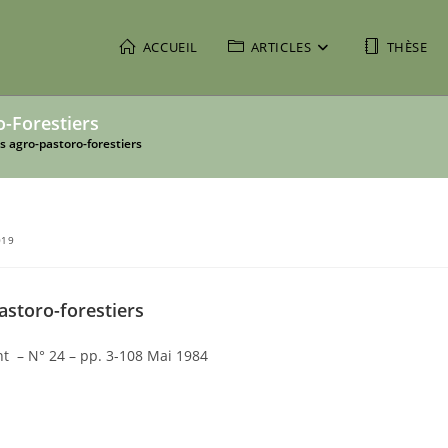
ACCUEIL
ARTICLES
THÈSE
o-Forestiers
es agro-pastoro-forestiers
019
pastoro-forestiers
 – N° 24 – pp. 3-108 Mai 1984