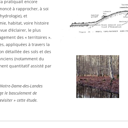
a pratiquait encore
enoncé à rapprocher, à soi
 hydrologie), et
e, habitat, voire histoire
ue d’éclairer, le plus
gement des « territoires ».
s, appliquées à travers la
n détaillée des sols et des
 anciens (notamment du
ent quantitatif assisté par
e Notre-Dame-des-Landes
age le basculement de
evisiter » cette étude.