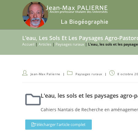
L’eau, Les Sols Et Les Paysages Agro-Pastor
Accueil
|
Articles
|
Paysages ruraux
|
L’eau, les sols et les paysag
Jean-Max Palierne
Paysages ruraux
8 octobre 2
L'eau, les sols et les paysages agro-
Cahiers Nantais de Recherche en aménagement
Télécharger l'article complet