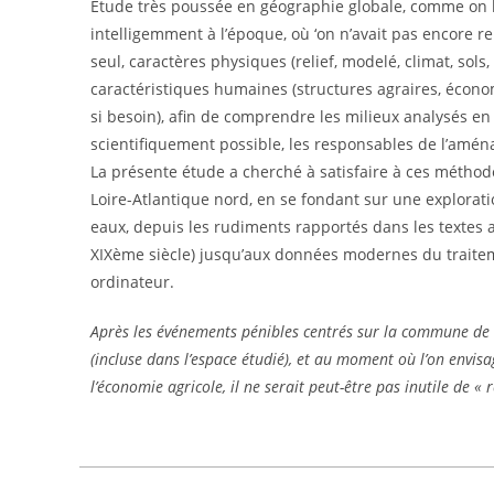
Etude très poussée en géographie globale, comme on l
intelligemment à l’époque, où ‘on n’avait pas encore r
seul, caractères physiques (relief, modelé, climat, sols,
caractéristiques humaines (structures agraires, économi
si besoin), afin de comprendre les milieux analysés en v
scientifiquement possible, les responsables de l’aména
La présente étude a cherché à satisfaire à ces méthode
Loire-Atlantique nord, en se fondant sur une exploratio
eaux, depuis les rudiments rapportés dans les textes
XIXème siècle) jusqu’aux données modernes du traitem
ordinateur.
Après les événements pénibles centrés sur la commune d
(incluse dans l’espace étudié), et au moment où l’on envis
l’économie agricole, il ne serait peut-être pas inutile de « r