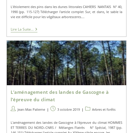
la
L'étiolement des pins dans les dunes littorales CAHİERS NANTAİS N° 40,
publication :
1990 (pp. 115-127) Télécharger l'article complet Sur, et dans, le sable la
vie est difficile pour les végétaux arborescents.…
L’étiolement
Lire La Suite...
Des
Pins
Dans
Les
Dunes
Littorales
L’aménagement des landes de Gascogne à
l’épreuve du climat
Auteur/autrice
Publication
Post
Jean-Max Palierne
3 octobre 2019
Arbres et forêts
de
publiée :
category:
la
L'aménagement des landes de Gascogne à l'épreuve du climat HOMMES
publication :
ET TERRES DU NORD–CNRS / Mélanges Flatrès N° Spécial, 1987 (pp.
146-151) Télécharger l'article complet Au XIXème siècle encore, les…