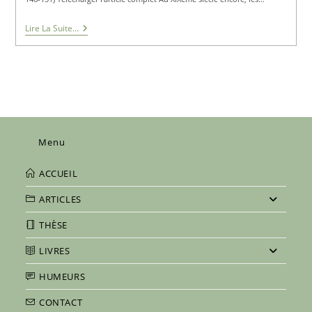
L’aménagement
Lire La Suite...
Des
Landes
De
Gascogne
À
L’épreuve
Du
Climat
Menu
ACCUEIL
ARTICLES
THÈSE
LIVRES
HUMEURS
CONTACT