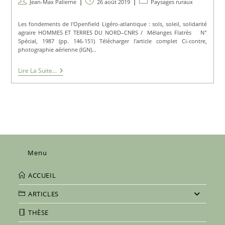
Auteur/autrice
Publication
Post
Jean-Max Palierne
26 août 2019
Paysages ruraux
de
publiée :
category:
la
Les fondements de l'Openfield Ligéro-atlantique : sols, soleil, solidarité
publication :
agraire HOMMES ET TERRES DU NORD–CNRS / Mélanges Flatrès N°
Spécial, 1987 (pp. 146-151) Télécharger l'article complet Ci-contre,
photographie aérienne (İGN)…
Les
Lire La Suite...
Fondements
De
L’Openfield
Ligéro-
Atlantique
:
Sols,
Soleil,
Solidarité
Agraire
Menu
ACCUEIL
ARTICLES
THÈSE