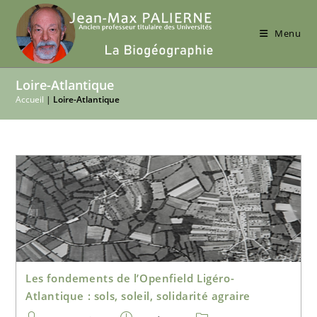
Skip
to
Menu
content
Loire-Atlantique
Accueil
|
Loire-Atlantique
Les fondements de l’Openfield Ligéro-
Atlantique : sols, soleil, solidarité agraire