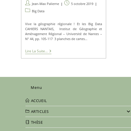
Auteur/autrice
Publication
Jean-Max Palierne
5 octobre 2019
de
publiée :
Post
Big Data
la
category:
publication :
Vive la géographie régionale ! Et les Big Data
CAHIERS NANTAIS, Institut de Géographie et
Aménagement Régional – Université de Nantes –
N° 44, pp. 105-117 3 planches de cartes…
Vive
Lire La Suite...
La
Géographie
Régionale
!
Et
Les
Big
Menu
Data…
ACCUEIL
ARTICLES
THÈSE