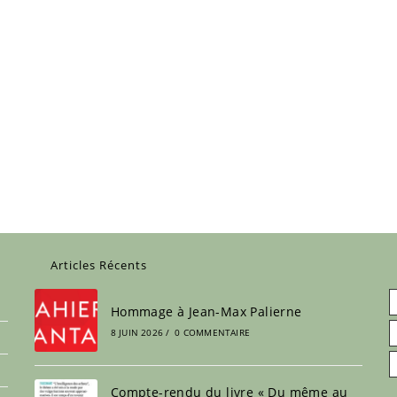
Articles Récents
Hommage à Jean-Max Palierne
8 JUIN 2026
/
0 COMMENTAIRE
Compte-rendu du livre « Du même au