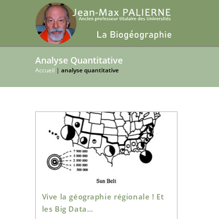
Skip
to
content
Analyse Quantitative
Accueil
|
analyse quantitative
Vive la géographie régionale ! Et
les Big Data…